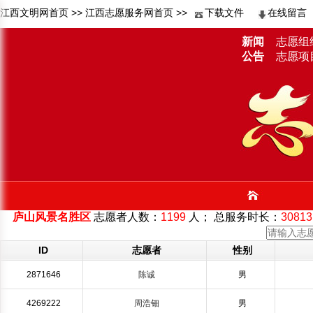
江西文明网首页 >> 江西志愿服务网首页 >>
下载文件
在线留言
新闻
志愿组
公告
志愿项
庐山风景名胜区
志愿者人数：
1199
人； 总服务时长：
30813
ID
志愿者
性别
2871646
陈诚
男
4269222
周浩钿
男