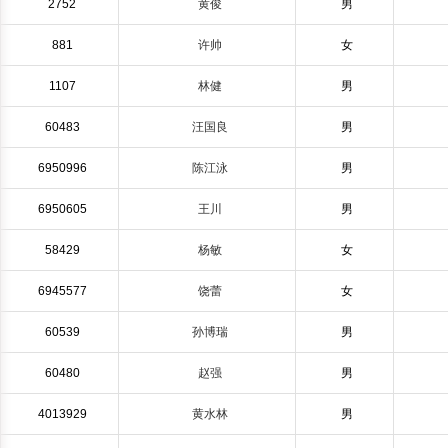
2752
黄俊
男
881
许帅
女
1107
林健
男
60483
汪国良
男
6950996
陈江泳
男
6950605
王川
男
58429
杨敏
女
6945577
饶蕾
女
60539
孙博瑞
男
60480
赵强
男
4013929
黄水林
男