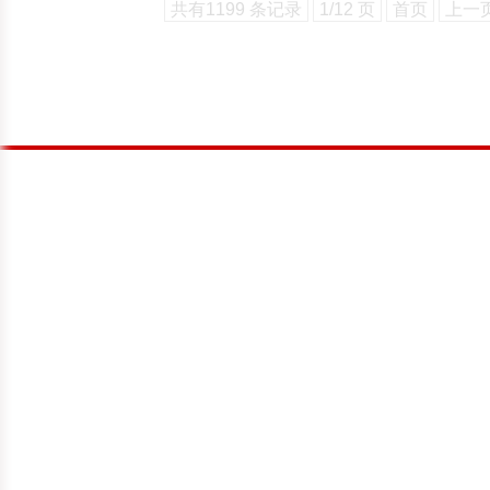
共有1199 条记录
1/12 页
首页
上一