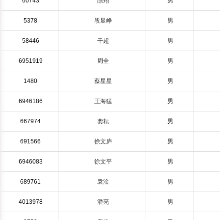
60743
陈翔
男
5378
段显峥
男
58446
干超
男
6951919
周全
男
1480
蔡星星
男
6946186
王海猛
男
667974
龚耘
男
691566
徐文庐
男
6946083
徐文平
男
689761
袁淦
男
4013978
潘亮
男