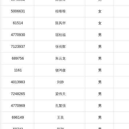
5006631
桂唯唯
女
61514
陈风华
女
4770930
琚桂福
男
7123937
张传辉
男
689756
朱云龙
男
1161
饶鸿傲
男
4013983
刘静
男
7248265
梁伟天
男
4770969
孔繁强
男
696149
王良
男