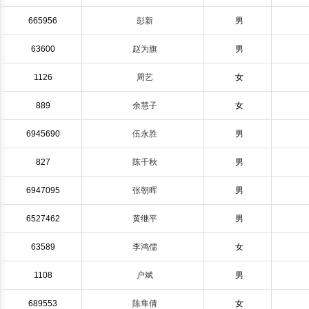
665956
彭新
男
63600
赵为旗
男
1126
周艺
女
889
余慧子
女
6945690
伍永胜
男
827
陈千秋
男
6947095
张朝晖
男
6527462
黄继平
男
63589
李鸿儒
女
1108
户斌
男
689553
陈隼倩
女