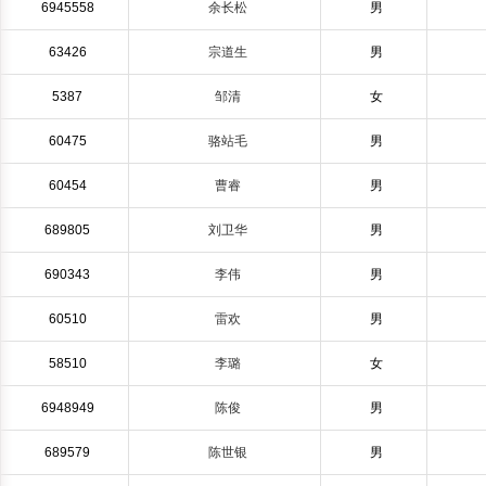
6945558
余长松
男
63426
宗道生
男
5387
邹清
女
60475
骆站毛
男
60454
曹睿
男
689805
刘卫华
男
690343
李伟
男
60510
雷欢
男
58510
李璐
女
6948949
陈俊
男
689579
陈世银
男